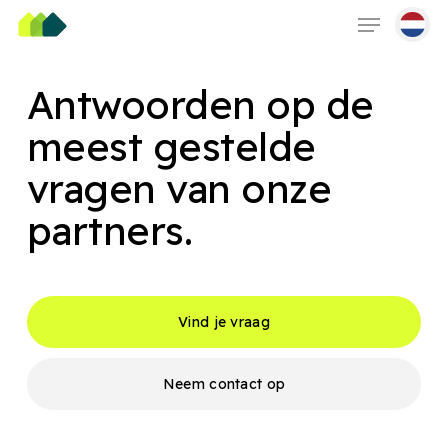
Skip
Menu
to
main
content
Antwoorden op de
meest gestelde
vragen van onze
partners.
Vind je vraag
Neem contact op