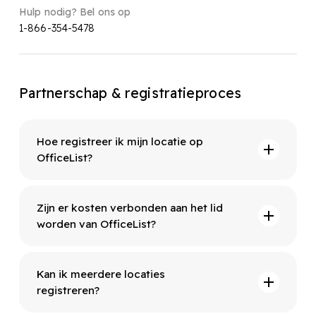
Hulp nodig? Bel ons op
1-866-354-5478
Partnerschap & registratieproces
Hoe registreer ik mijn locatie op
OfficeList?
Afhankelijk van de locatie, voorzieningen en
huurvoorwaarden kun je doorgaans al
Zijn er kosten verbonden aan het lid
oplossingen vinden vanaf enkele honderden
worden van OfficeList?
dollars per maand. Omdat je alleen betaalt voor
wat je gebruikt en alleen gebruikt wat je echt
Nee, er zijn geen kosten verbonden aan
nodig hebt, bespaar je operationele kosten op
deelname aan OfficeList. Het aanmelden van je
Kan ik meerdere locaties
ruimte, diensten en faciliteiten.
business center op ons platform is volledig
registreren?
kosteloos. We werken op basis van een