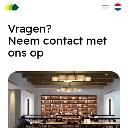
Skip
Menu
to
main
content
Vragen?
Neem contact met
ons op